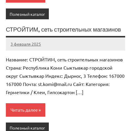
Полезный каталог
СТРОЙТИМ, сеть строительных магазинов
3 февраля 2025
Anisa
Нет
комментариев
Название: СТРОЙТИМ, сеть строительных магазинов
Страна: Республика Коми Сыктывкар городской
округ Сыктывкар Индекс: Дырнос, 3 Телефон: 167000
167000 Почта: st.komi@mail.ru Cайт: Категория:
Герметики / Клеи, Гипсокартон […]
Читать далее
Полезный каталог