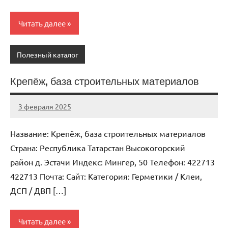
Читать далее
Полезный каталог
Крепёж, база строительных материалов
3 февраля 2025
Anisa
Нет
комментариев
Название: Крепёж, база строительных материалов
Страна: Республика Татарстан Высокогорский
район д. Эстачи Индекс: Мингер, 50 Телефон: 422713
422713 Почта: Cайт: Категория: Герметики / Клеи,
ДСП / ДВП […]
Читать далее