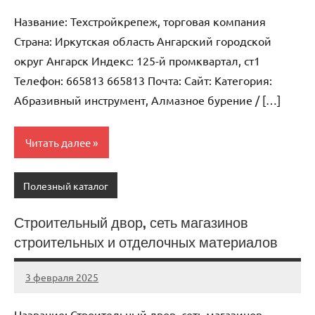
комментариев
Название: Техстройкрепеж, торговая компания
Страна: Иркутская область Ангарский городской
округ Ангарск Индекс: 125-й промквартал, ст1
Телефон: 665813 665813 Почта: Cайт: Категория:
Абразивный инструмент, Алмазное бурение / […]
Читать далее
Полезный каталог
Строительный двор, сеть магазинов
строительных и отделочных материалов
3 февраля 2025
Anisa
Нет
комментариев
Название: Строительный двор, сеть магазинов