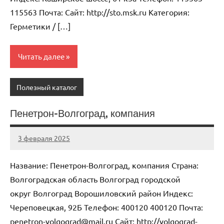
115563 Почта: Cайт: http://sto.msk.ru Категория:
Герметики / […]
Читать далее
Полезный каталог
Пенетрон-Волгоград, компания
3 февраля 2025
Anisa
Нет
комментариев
Название: Пенетрон-Волгоград, компания Страна:
Волгоградская область Волгоград городской
округ Волгоград Ворошиловский район Индекс:
Череповецкая, 92Б Телефон: 400120 400120 Почта:
penetron-volgograd@mail.ru Cайт: http://volgograd-