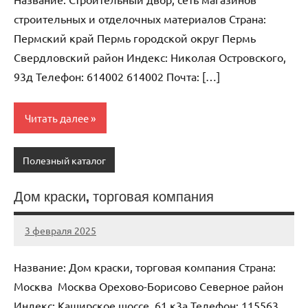
строительных и отделочных материалов Страна:
Пермский край Пермь городской округ Пермь
Свердловский район Индекс: Николая Островского,
93д Телефон: 614002 614002 Почта: […]
Читать далее
Полезный каталог
Дом краски, торговая компания
3 февраля 2025
Anisa
Нет
комментариев
Название: Дом краски, торговая компания Страна:
Москва Москва Орехово-Борисово Северное район
Индекс: Каширское шоссе, 61 к3а Телефон: 115563