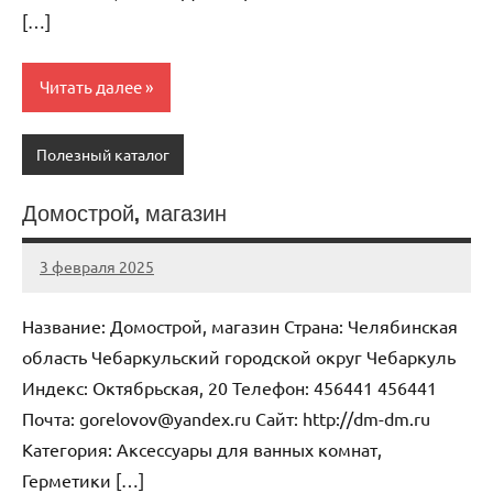
[…]
Читать далее
Полезный каталог
Домострой, магазин
3 февраля 2025
Anisa
Нет
комментариев
Название: Домострой, магазин Страна: Челябинская
область Чебаркульский городской округ Чебаркуль
Индекс: Октябрьская, 20 Телефон: 456441 456441
Почта: gorelovov@yandex.ru Cайт: http://dm-dm.ru
Категория: Аксессуары для ванных комнат,
Герметики […]