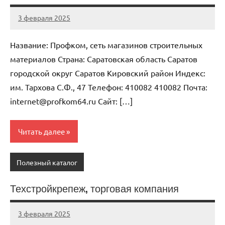
3 февраля 2025
Anisa
Нет
комментариев
Название: Профком, сеть магазинов строительных
материалов Страна: Саратовская область Саратов
городской округ Саратов Кировский район Индекс:
им. Тархова С.Ф., 47 Телефон: 410082 410082 Почта:
internet@profkom64.ru Cайт: […]
Читать далее
Полезный каталог
Техстройкрепеж, торговая компания
3 февраля 2025
Anisa
Нет