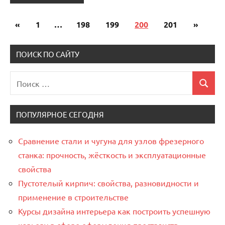
«
Предыдущие
1
…
198
199
200
201
Следу
»
Пагинация
записи
записи
записей
ПОИСК ПО САЙТУ
Поиск
Поиск
для:
ПОПУЛЯРНОЕ СЕГОДНЯ
Сравнение стали и чугуна для узлов фрезерного
станка: прочность, жёсткость и эксплуатационные
свойства
Пустотелый кирпич: свойства, разновидности и
применение в строительстве
Курсы дизайна интерьера как построить успешную