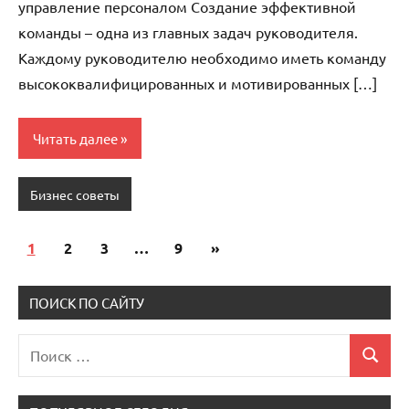
управление персоналом Создание эффективной
команды – одна из главных задач руководителя.
Каждому руководителю необходимо иметь команду
высококвалифицированных и мотивированных […]
Читать далее
Бизнес советы
1
2
3
…
9
Следующие
»
Пагинация
записи
записей
ПОИСК ПО САЙТУ
Поиск
Поиск
для: