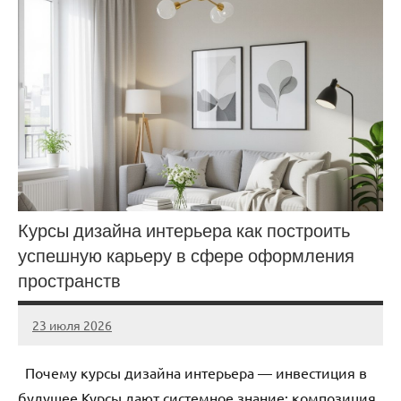
Курсы дизайна интерьера как построить
успешную карьеру в сфере оформления
пространств
23 июля 2026
Avtor
Нет
комментариев
Почему курсы дизайна интерьера — инвестиция в
будущее Курсы дают системное знание: композиция,