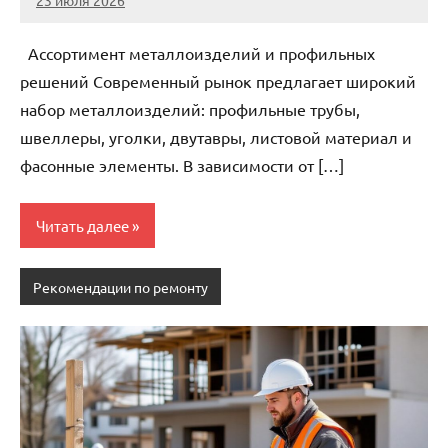
Avtor
Нет
комментариев
Ассортимент металлоизделий и профильных
решений Современный рынок предлагает широкий
набор металлоизделий: профильные трубы,
швеллеры, уголки, двутавры, листовой материал и
фасонные элементы. В зависимости от […]
Читать далее
Рекомендации по ремонту