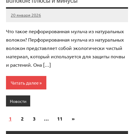
волокон: плюсы и минусы
20 января 2026
Avtor
Нет
комментариев
Что такое перфорированная мульча из натуральных
волокон? Перфорированная мульча из натуральных
волокон представляет собой экологически чистый
материал, который используется для защиты почвы
и растений. Она […]
Читать далее
Новости
1
2
3
…
11
Следующие
»
Пагинация
записи