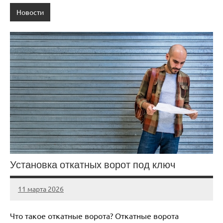
Новости
Установка откатных ворот под ключ
11 марта 2026
Avtor
Нет
комментариев
Что такое откатные ворота? Откатные ворота