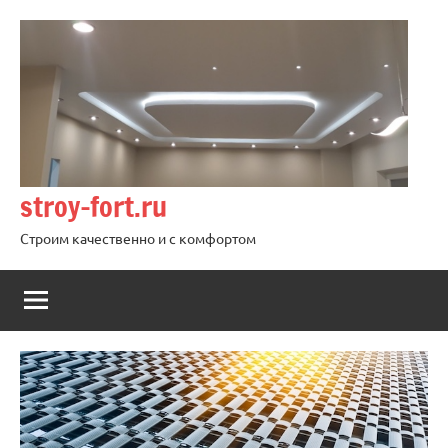
Перейти
к
содержимому
stroy-fort.ru
Строим качественно и с комфортом