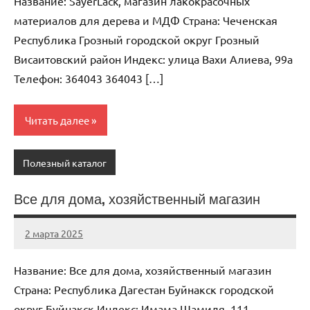
Название: SayerLack, магазин лакокрасочных
материалов для дерева и МДФ Страна: Чеченская
Республика Грозный городской округ Грозный
Висаитовский район Индекс: улица Вахи Алиева, 99а
Телефон: 364043 364043 […]
Читать далее
Полезный каталог
Все для дома, хозяйственный магазин
2 марта 2025
Anisa
Нет
комментариев
Название: Все для дома, хозяйственный магазин
Страна: Республика Дагестан Буйнакск городской
округ Буйнакск Индекс: Имама Шамиля, 111