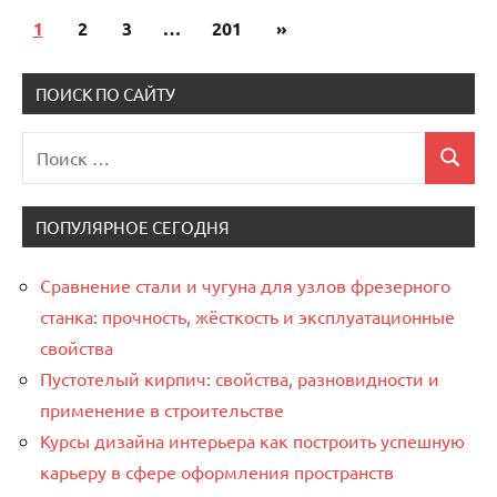
1
2
3
…
201
Следующие
»
Пагинация
записи
записей
ПОИСК ПО САЙТУ
Поиск
Поиск
для:
ПОПУЛЯРНОЕ СЕГОДНЯ
Сравнение стали и чугуна для узлов фрезерного
станка: прочность, жёсткость и эксплуатационные
свойства
Пустотелый кирпич: свойства, разновидности и
применение в строительстве
Курсы дизайна интерьера как построить успешную
карьеру в сфере оформления пространств