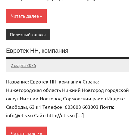
Читать далее
Полезный каталог
Евротек НН, компания
2 марта 2025
Anisa
Нет
комментариев
Название: Евротек НН, компания Страна:
Нижегородская область Нижний Новгород городской
округ Нижний Новгород Сормовский район Индекс:
Свободы, 63 к1 Телефон: 603003 603003 Почта:
info@et-s.su Cайт: http://et-s.su […]
Читать далее